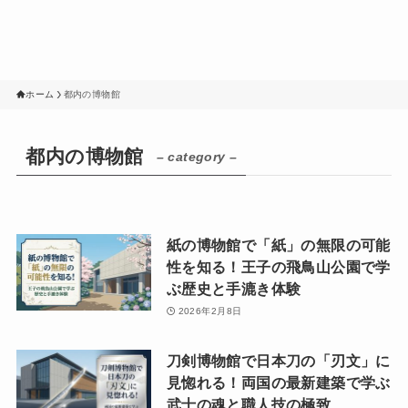
ホーム
都内の博物館
都内の博物館
– category –
紙の博物館で「紙」の無限の可能
性を知る！王子の飛鳥山公園で学
ぶ歴史と手漉き体験
2026年2月8日
刀剣博物館で日本刀の「刃文」に
見惚れる！両国の最新建築で学ぶ
武士の魂と職人技の極致