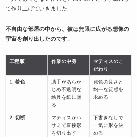
て作り上げていきました。
不自由な部屋の中から、彼は無限に広がる想像の
宇宙を創り出したのです。
工程順
作業の中身
マティスのこ
だわり
1. 着色
助手があらか
発色の良さと
じめ不透明な
均一な質感を
絵具を紙に塗
求める
る
2. 切断
マティスがハ
下書きなしで
サミで直接形
一気に形を決
を切り出す
める