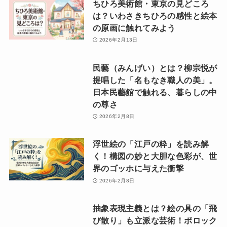
ちひろ美術館・東京の見どころ
は？いわさきちひろの感性と絵本
の原画に触れてみよう
2026年2月13日
民藝（みんげい）とは？柳宗悦が
提唱した「名もなき職人の美」。
日本民藝館で触れる、暮らしの中
の尊さ
2026年2月8日
浮世絵の「江戸の粋」を読み解
く！構図の妙と大胆な色彩が、世
界のゴッホに与えた衝撃
2026年2月8日
抽象表現主義とは？絵の具の「飛
び散り」も立派な芸術！ポロック