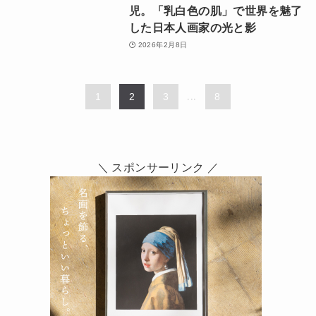
児。「乳白色の肌」で世界を魅了
した日本人画家の光と影
2026年2月8日
1
2
3
...
8
＼ スポンサーリンク ／